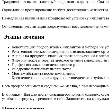
Традиционная имплантация зубов проходит в два этапа. Снача
Одноэтапное протезирование требует достаточного количества 
Немедленная имплантация предполагает установку имплантата с
Отложенная имплантация подразумевает восстановление нужно
Этапы лечения
Консультация, подбор зубных имплантов и методов их ус
Рентгенологическое исследование с использованием орт
Анализ на предмет выявления противопоказаний к опера
Хирургическое и терапевтическое лечение перед имплант
Профессиональная гигиена полости рта.
Внедрение титановых имплантатов.
Монтаж абатмента после заживления.
Крепление коронок или других ортопедических зубных п
Весь процесс занимает в среднем 3–4 месяца, а при необходим
В клинике «Два Дантиста» оказывается полный комплекс стома
улыбки и вернуть уверенность в себе. Запишитесь на консульт
Цены на услуги