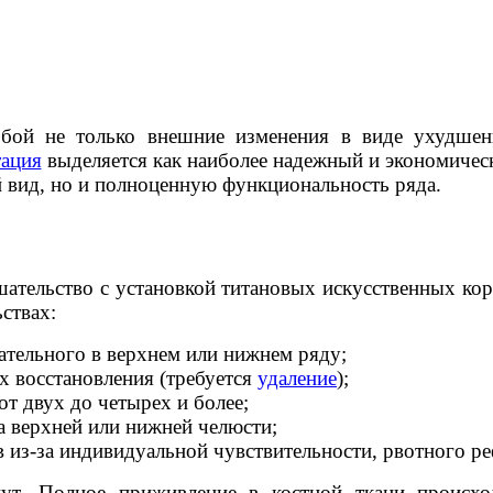
обой не только внешние изменения в виде ухудшен
ация
выделяется как наиболее надежный и экономиче
й вид, но и полноценную функциональность ряда.
ательство с установкой титановых искусственных кор
ствах:
евательного в верхнем или нижнем ряду;
х восстановления (требуется
удаление
);
от двух до четырех и более;
на верхней или нижней челюсти;
из-за индивидуальной чувствительности, рвотного ре
нут. Полное приживление в костной ткани происх