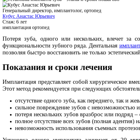
Генеральный директор, имплантолог, ортопед
Кубус Анастас Юрьевич
Стаж: 6 лет
имплантация
ортопед
Потеря зуба, одного или нескольких, влечет за с
функциональности зубного ряда. Дентальная
имплант
позволяя быстро восстановить не только эстетически
Показания и сроки лечения
Имплантация представляет собой хирургическое вмеш
Этот метод рекомендуется при следующих обстоятель
отсутствие одного зуба, как переднего, так и ж
сильное повреждение зубов с невозможностью и
потеря нескольких зубов вразброс или подряд – 
полное отсутствие всех зубов (полная адентия) 
невозможность использования съемных протезов 
Установка одного имплантата занимает от 20 ми