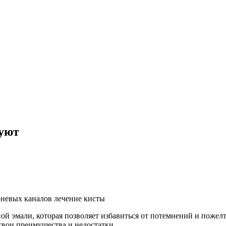
вуют
рневых каналов
лечение кисты
ой эмали, которая позволяет избавиться от потемнений и пожел
свои преимущества и недостатки.