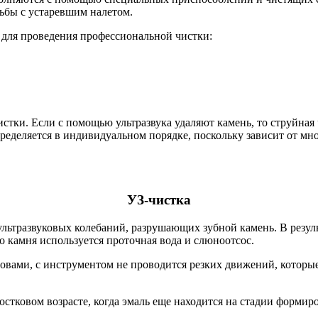
рьбы с устаревшим налетом.
 для проведения профессиональной чистки:
тки. Если с помощью ультразвука удаляют камень, то струйная ч
еделяется в индивидуальном порядке, поскольку зависит от мн
УЗ-чистка
льтразвуковых колебаний, разрушающих зубной камень. В резуль
о камня используется проточная вода и слюноотсос.
ловами, с инструментом не проводится резких движений, которы
остковом возрасте, когда эмаль еще находится на стадии формир