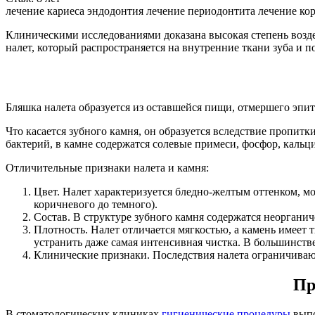
лечение кариеса
эндодонтия
лечение периодонтита
лечение ко
Клиническими исследованиями доказана высокая степень воздей
налет, который распространяется на внутренние ткани зуба и п
Бляшка налета образуется из оставшейся пищи, отмершего эпи
Что касается зубного камня, он образуется вследствие пропи
бактерий, в камне содержатся солевые примеси, фосфор, кальци
Отличительные признаки налета и камня:
Цвет. Налет характеризуется бледно-желтым оттенком, мо
коричневого до темного).
Состав. В структуре зубного камня содержатся неорганич
Плотность. Налет отличается мягкостью, а камень имеет 
устранить даже самая интенсивная чистка. В большинств
Клинические признаки. Последствия налета ограничивают
Пр
В стоматологических клиниках
гигиенические процедуры
выпо