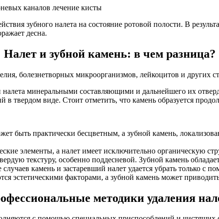
рневых каналов
лечение кисты
ствия зубного налета на состояние ротовой полости. В результа
оражает десна.
Налет и зубной камень: в чем разница?
телия, болезнетворных микроорганизмов, лейкоцитов и других с
тки налета минеральными составляющими и дальнейшего их отвер
й в твердом виде. Стоит отметить, что камень образуется продо
жет быть практически бесцветным, а зубной камень, локализова
еские элементы, а налет имеет исключительно органическую стр
твердую текстуру, особенно поддесневой. Зубной камень облада
е случаев камень и застаревший налет удается убрать только с 
ся эстетическими факторами, а зубной камень может приводить 
офессиональные методики удаления нал
лняются с помощью специальных приспособлений и чистящих с