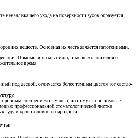
те ненадлежащего ухода на поверхности зубов образуется
торонних веществ. Основная их часть является патогенными.
девания. Помимо остатков пищи, отмершего эпителия и
лжительное время.
нный под десной, отличается более темным цветом (от светло-
уктуру.
ет прочным сцеплением с эмалью, поэтому его не помогает
помощью профессиональной стоматологической чистки.
к зуду и кровоточивости пародонта.
ета
редств. Профессиональная гигиена является эффективным